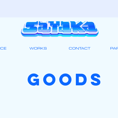
ICE
WORKS
CONTACT
PA
GOODS