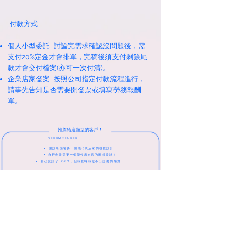
付款方式
個人小型委託 討論完需求確認沒問題後，需
支付20%定金才會排單，完稿後須支付剩餘尾
款才會交付檔案(亦可一次付清)。
企業店家發案 按照公司指定付款流程進行，
請事先告知是否需要開發票或填寫勞務報酬
單。
推薦給這類型的客戶！
RECOMMENDED
開設店面需要一個能代表店家的視覺設計..
自行創業需要一個能代表自己的圖標設計！
自己設計了LOGO，但我覺得我做不出想要的感覺...